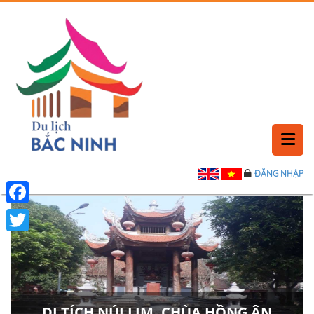
ĐĂNG NHẬP
TRANG CHỦ
PHẢN HỒI
Facebook
Twitter
LỊCH SỬ
LIÊN HỆ
DI TÍCH NÚI LIM, CHÙA HỒNG ÂN