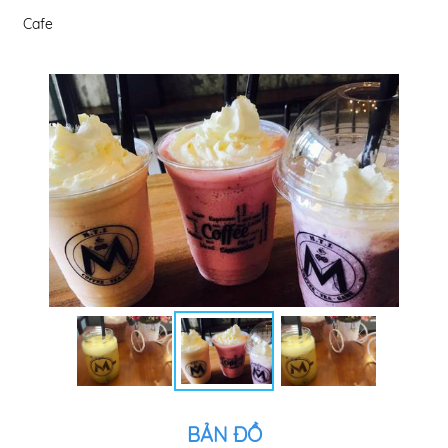
Cafe
BẢN ĐỒ