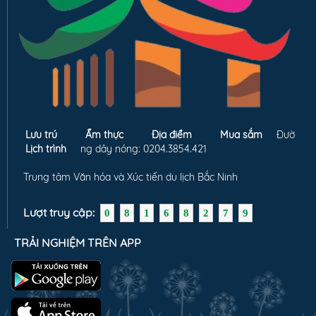
Lưu trú
Ẩm thực
Địa điểm
Mua sắm
Đườ
Lịch trình
ng dây nóng: 0204.3854.421
Trung tâm Văn hóa và Xúc tiến du lịch Bắc Ninh
Lượt truy cập:
0
8
1
6
8
2
7
9
TRẢI NGHIỆM TRÊN APP