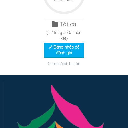
Tất cả
(Từ tổng số
0
nhận
xét)
Đăng nhập để
đánh giá
Chưa có bình luận