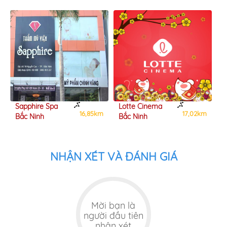
Sapphire Spa
Lotte Cinema
C
m
16,85km
17,02km
Bắc Ninh
Bắc Ninh
T
NHẬN XÉT VÀ ĐÁNH GIÁ
Mời bạn là
người đầu tiên
nhận xét