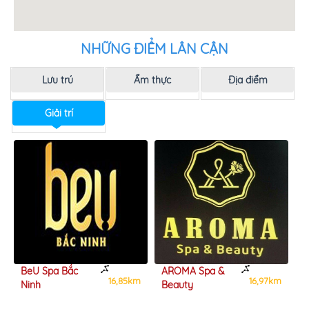
NHỮNG ĐIỂM LÂN CẬN
Lưu trú
Ẩm thực
Địa điểm
Giải trí
BeU Spa Bắc
AROMA Spa &
K
m
16,85km
16,97km
Ninh
Beauty
B