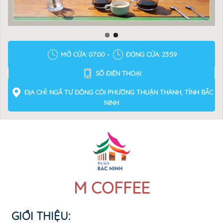
MỞ CỬA: 07:00 -
ĐÓNG CỬA: 23:59
SỐ ĐIỆN THOẠI:
ĐỊA CHỈ: NGÃ TƯ ĐÔNG CÔI PHƯỜNG THUẬN THÀNH, TỈNH BẮC
NINH
M COFFEE
GIỚI THIỆU: