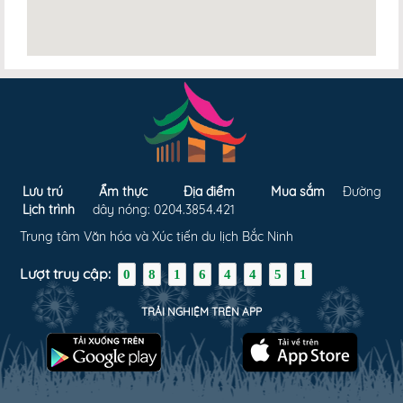
Lưu trú
Ẩm thực
Địa điểm
Mua sắm
Đường
Lịch trình
dây nóng: 0204.3854.421
Trung tâm Văn hóa và Xúc tiến du lịch Bắc Ninh
Lượt truy cập:
0
8
1
6
4
4
5
1
TRẢI NGHIỆM TRÊN APP