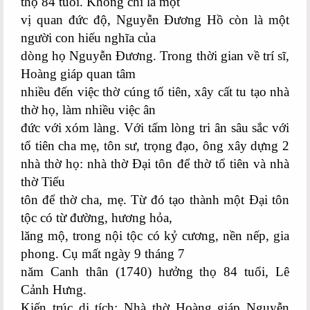
thọ 84 tuổi. Không chỉ là một
vị quan đức độ, Nguyễn Đương Hồ còn là một
người con hiếu nghĩa của
dòng họ Nguyễn Đương. Trong thời gian về trí sĩ,
Hoàng giáp quan tâm
nhiều đến việc thờ cúng tổ tiên, xây cất tu tạo nhà
thờ họ, làm nhiều việc ân
đức với xóm làng. Với tấm lòng tri ân sâu sắc với
tổ tiên cha mẹ, tôn sư, trọng đạo, ông xây dựng 2
nhà thờ họ: nhà thờ Đại tôn để thờ tổ tiên và nhà
thờ Tiểu
tôn để thờ cha, mẹ. Từ đó tạo thành một Đại tôn
tộc có từ đường, hương hỏa,
lăng mộ, trong nội tộc có kỷ cương, nền nếp, gia
phong. Cụ mất ngày 9 tháng 7
năm Canh thân (1740) hưởng thọ 84 tuổi, Lê
Cảnh Hưng.
Kiến trúc di tích: Nhà thờ Hoàng giáp Nguyễn