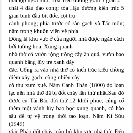
mái lợp ngói mũi. Tòa Tiền đường gồm 3 gian 2
chái 4 đầu đao cong; tòa Hậu đường kiến trúc 5
gian bình đầu bít đốc, cột trụ
cánh phong; phía trước có sân gạch và Tắc môn;
nằm trong khuôn viên về phía
Đông là khu vực ở của người nhà được ngăn cách
bởi tường hoa. Xung quanh
nhà thờ có vườn rộng trồng cây ăn quả, vườn bao
quanh bằng lũy tre xanh dày
đặc. Cổng ra vào nhà thờ có kiến trúc kiểu chồng
diêm xây gạch, cùng nhiều cây
cổ thụ xum xuê. Năm Canh Thân (1800) do loạn
lạc nên nhà thờ đã bị đốt cháy lần thứ nhất.Sau đó
được cụ Tài Bác đời thứ 12 khôi phục, củng cố
thêm một vành lũy bao bọc xung quanh, có hào
sâu để tự vệ trong thời tao loạn. Năm Kỉ Sửu
(1949)
giặc Pháp đốt cháy toàn bộ khu vực nhà thờ. Đến