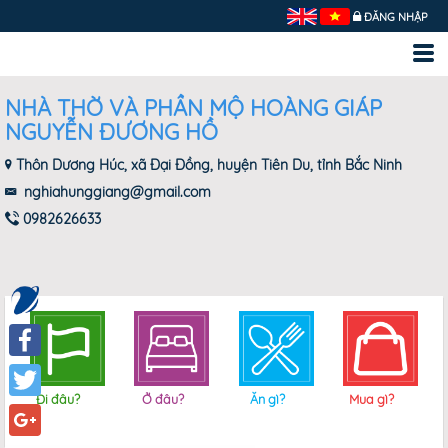
ĐĂNG NHẬP
NHÀ THỜ VÀ PHẦN MỘ HOÀNG GIÁP
NGUYỄN ĐƯƠNG HỒ
Thôn Dương Húc, xã Đại Đồng, huyện Tiên Du, tỉnh Bắc Ninh
nghiahunggiang@gmail.com
0982626633
Facebook
Đi đâu?
Ở đâu?
Ăn gì?
Mua gì?
Twitter