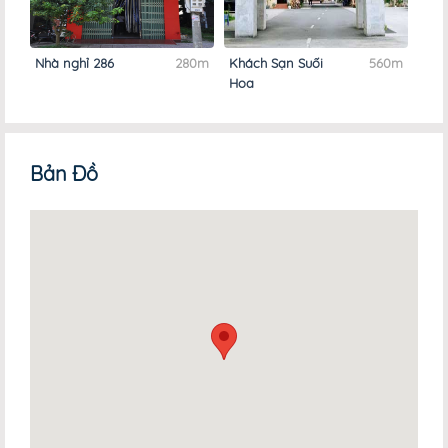
Nhà nghỉ 286
280m
Khách Sạn Suối
560m
Hoa
Bản Đồ