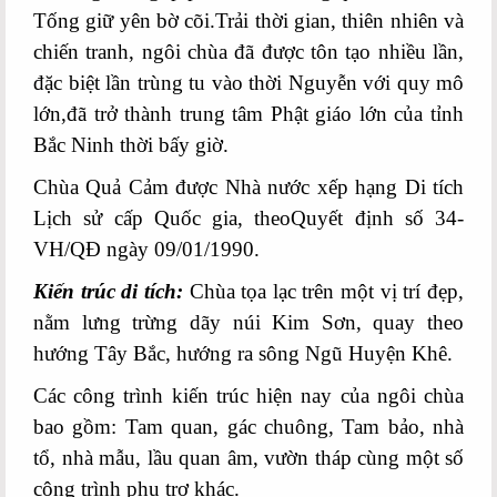
Tống giữ yên bờ cõi.Trải
thời gian,
thiên nhiên và
chiến tranh,
ngôi chùa đã
được tôn tạo nhiều lần
,
đặc biệt lần trùng tu vào thời Nguyễn với quy mô
lớn,đã trở thành trung tâm Phật giáo lớn của tỉnh
Bắc Ninh thời bấy giờ.
Chùa Quả Cảm
được Nhà nước
xếp hạng
D
i tích
L
ịch sử
cấp
Quốc gia
, theoQuyết định
số 34-
VH/QĐ ngày
0
9/
0
1/1990.
Kiến trúc di tích:
Chùa tọa lạc trên một vị trí đẹp,
nằm lưng trừng dãy núi Kim Sơn, quay theo
hướng Tây Bắc, hướng ra sông Ngũ Huyện Khê.
Các công trình kiến trúc hiện nay của ngôi chùa
bao gồm: Tam quan, gác chuông, Tam bảo, nhà
tổ, nhà mẫu, lầu quan âm, vườn tháp cùng một số
công trình phụ trợ khác.