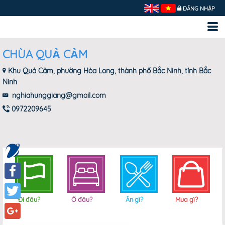
ĐĂNG NHẬP
CHÙA QUẢ CẢM
Khu Quả Cảm, phường Hòa Long, thành phố Bắc Ninh, tỉnh Bắc
Ninh
nghiahunggiang@gmail.com
0972209645
Facebook
Đi đâu?
Ở đâu?
Ăn gì?
Mua gì?
Twitter