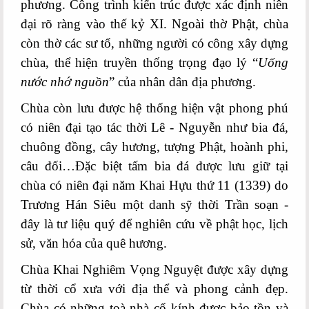
phương. Công trình kiến trúc được xác định niên
đại rõ ràng vào thế kỷ XI. Ngoài thờ Phật, chùa
còn thờ các sư tổ, những người có công xây dựng
chùa, thể hiện truyền thống trọng đạo lý “
Uống
nước nhớ nguồn
” của nhân dân địa phương.
Chùa còn lưu được hệ thống hiện vật phong phú
có niên đại tạo tác thời Lê - Nguyễn như bia đá,
chuông đồng, cây hương, tượng Phật, hoành phi,
câu đối…Đặc biệt tấm bia đá được lưu giữ tại
chùa có niên đại năm Khai Hựu thứ 11 (1339) do
Trương Hán Siêu một danh sỹ thời Trần soạn -
đây là tư liệu quý để nghiên cứu về phật học, lịch
sử, văn hóa của quê hương.
Chùa Khai Nghiêm Vọng Nguyệt được xây dựng
từ thời cổ xưa với địa thể và phong cảnh đẹp.
Chùa có những toà nhà cổ kính được bảo tồn và