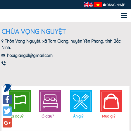
ĐĂNG NHẬP
CHÙA VỌNG NGUYỆT
Thôn Vọng Nguyệt, xã Tam Giang, huyện Yên Phong, tỉnh Bắc
Ninh.
hoaigiangdl@gmail.com
Facebook
Đi đâu?
Ở đâu?
Ăn gì?
Mua gì?
Twitter