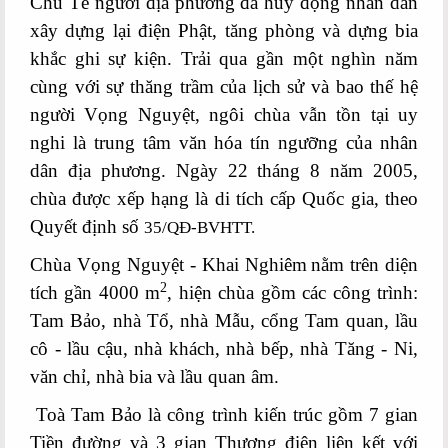
Chu Tế người địa phương đã huy động nhân dân
xây dựng lại điện Phật, tăng phòng và dựng bia
khắc ghi sự kiện. Trải qua gần một nghìn năm
cùng với sự thăng trầm của lịch sử và bao thế hệ
người Vọng Nguyệt, ngôi chùa vẫn tồn tại uy
nghi là trung tâm văn hóa tín ngưỡng của nhân
dân địa phương. Ngày 22 tháng 8 năm 2005,
chùa được xếp hạng là di tích cấp Quốc gia, theo
Quyết định số
35/QĐ-BVHTT.
Chùa Vọng Nguyệt - Khai Nghiêm
nằm trên diện
2
tích gần 4000 m
, hiện chùa gồm các công trình:
Tam Bảo, nhà Tổ, nhà Mẫu, cổng Tam quan, lầu
cô - lầu cậu, nhà khách, nhà bếp, nhà Tăng - Ni,
văn chỉ, nhà bia và lầu quan âm.
Toà Tam Bảo là công trình kiến trúc gồm 7 gian
Tiền đường và 3 gian Thượng điện liên kết với