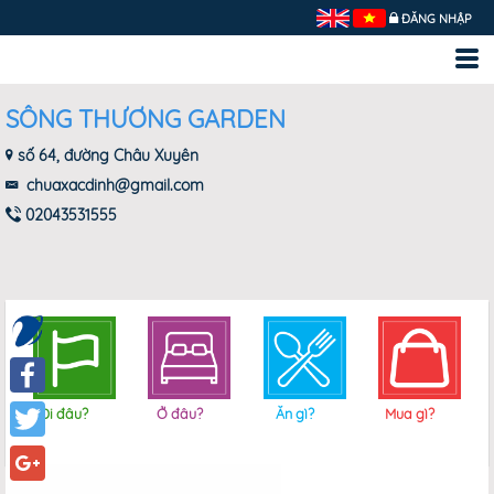
ĐĂNG NHẬP
SÔNG THƯƠNG GARDEN
số 64, đường Châu Xuyên
chuaxacdinh@gmail.com
02043531555
Facebook
Đi đâu?
Ở đâu?
Ăn gì?
Mua gì?
Twitter