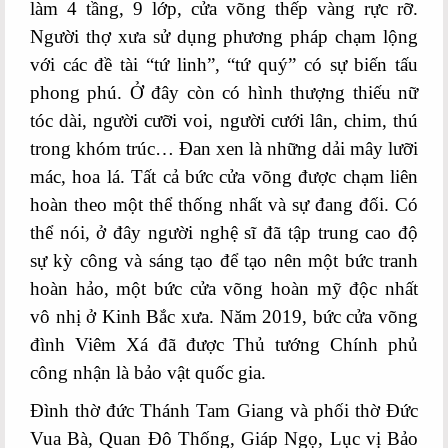
làm 4 tầng, 9 lớp,
cửa võng thếp vàng rực rỡ.
Người thợ xưa sử dụng phương pháp chạm lộng
với các đề tài “tứ linh”, “tứ quý” có sự biến tấu
phong phú. Ở đây còn có hình thượng thiếu nữ
tóc dài, người cưỡi voi, người cưới lân, chim, thú
trong khóm trúc… Đan xen là những dải mây lưỡi
mác, hoa lá. Tất cả bức cửa võng được chạm liên
hoàn theo một thể thống nhất và sự đang đối. Có
thể nói, ở đây người nghệ sĩ đã tập trung cao độ
sự kỳ công và sáng tạo để tạo nên một bức tranh
hoàn hảo, một bức cửa võng hoàn mỹ độc nhất
vô nhị ở Kinh Bắc xưa.
Năm 2019, bức cửa võng
đình Viêm Xá đã được Thủ tướng Chính phủ
công nhận là bảo vật quốc gia.
Đình thờ đức Thánh Tam Giang và
phối thờ Đức
Vua Bà, Quan Đô Thống, Giáp Ngọ, Lục vị Bảo