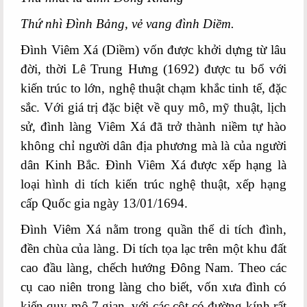
Thứ nhì Đình Bảng, vẻ vang đình Diềm.
Đình Viêm Xá (Diềm) vốn được khởi dựng từ lâu
đời, thời Lê Trung Hưng (1692) được tu bổ với
kiến trúc to lớn, nghệ thuật chạm khắc tinh tế, đặc
sắc. Với giá trị đặc biệt về quy mô, mỹ thuật, lịch
sử, đình làng Viêm Xá đã trở thành niềm tự hào
không chỉ người dân địa phương mà là của người
dân Kinh Bắc. Đình Viêm Xá được xếp hạng là
loại hình di tích kiến trúc nghệ thuật, xếp hạng
cấp Quốc gia ngày 13/01/1694.
Đình
Viêm Xá nằm trong quần thể di tích đình,
đền chùa của làng. Di tích tọa lạc trên một khu đất
cao đầu làng, chếch hướng Đông Nam. Theo các
cụ cao niên trong làng cho biết, vốn xưa đình có
kiến quy mô 7 gian, với các cột có đường kính rất