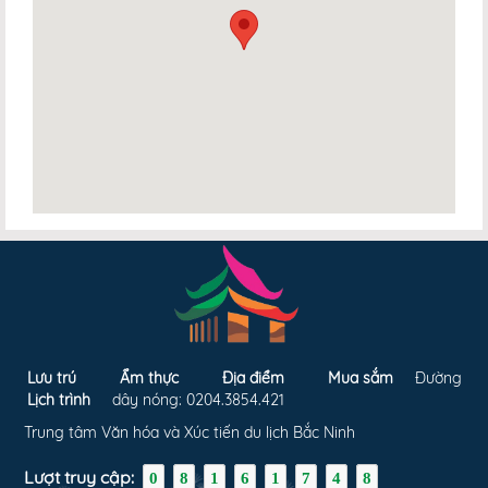
Lưu trú
Ẩm thực
Địa điểm
Mua sắm
Đường
Lịch trình
dây nóng: 0204.3854.421
Trung tâm Văn hóa và Xúc tiến du lịch Bắc Ninh
Lượt truy cập:
0
8
1
6
1
7
4
8