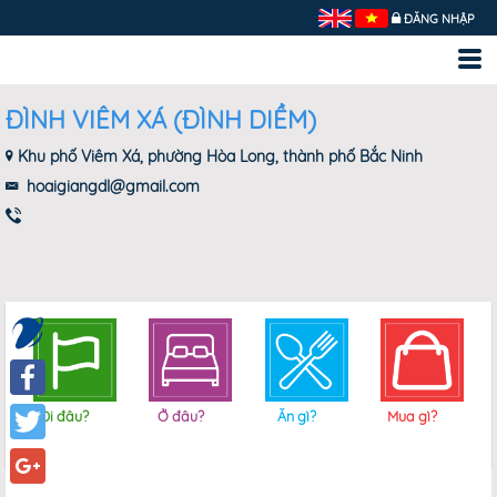
ĐĂNG NHẬP
ĐÌNH VIÊM XÁ (ĐÌNH DIỀM)
Khu phố Viêm Xá, phường Hòa Long, thành phố Bắc Ninh
hoaigiangdl@gmail.com
Facebook
Đi đâu?
Ở đâu?
Ăn gì?
Mua gì?
Twitter