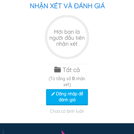
NHẬN XÉT VÀ ĐÁNH GIÁ
Mời bạn là
người đầu tiên
nhận xét
Tất cả
(Từ tổng số
0
nhận
xét)
Đăng nhập để
đánh giá
Chưa có bình luận