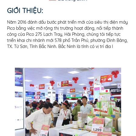
GIỚI THIỆU:
Năm 2016 đánh dấu bước phát triển mới của siêu thị điện máy
ý t
Pico bằng việc mở rộng thị trường hoạt động, nối tiếp thành
tro
công của Pico 275 Lạch Tray, Hải Phòng, chúng tôi tiếp tực
Hải
triển khai chi nhánh mới 578 phố Trần Phú, phường Đình Bảng,
vùn
TX. Từ Sơn, Tỉnh Bắc Ninh. Bắc Ninh là tỉnh có vị trí địa l
tro
gần