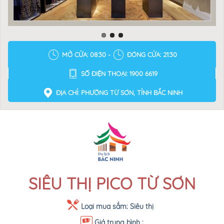
MỞ CỬA: 08:30 -
ĐÓNG CỬA: 21:30
SỐ ĐIỆN THOẠI: 1900 6619
ĐỊA CHỈ: PHƯỜNG TỪ SƠN, TỈNH BẮC NINH
SIÊU THỊ PICO TỪ SƠN
Loại mua sắm:
Siêu thị
Giá trung bình :