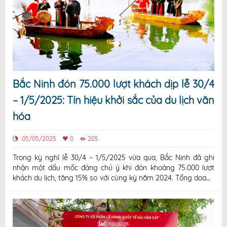
Bắc Ninh đón 75.000 lượt khách dịp lễ 30/4
– 1/5/2025: Tín hiệu khởi sắc của du lịch văn
hóa
05/05/2025
0
205
Trong kỳ nghỉ lễ 30/4 – 1/5/2025 vừa qua, Bắc Ninh đã ghi
nhận một dấu mốc đáng chú ý khi đón khoảng 75.000 lượt
khách du lịch, tăng 15% so với cùng kỳ năm 2024. Tổng doanh
thu từ các hoạt động du lịch trong dịp này đạt khoảng 52 tỷ
đồng, cho thấy sức hút ngày càng lớn của vùng đất Kinh Bắc
đối với