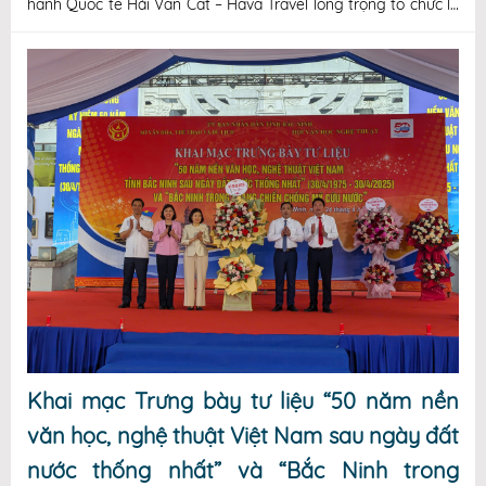
hành Quốc tế Hải Vân Cát – Hava Travel long trọng tổ chức lễ
khai trương văn phòng đại diện mới tại địa chỉ 96 Đường Bình
Than, Phường Đại Phúc, TP. Bắc Ninh. Sự kiện đánh dấu bước
tiến quan
Khai mạc Trưng bày tư liệu “50 năm nền
văn học, nghệ thuật Việt Nam sau ngày đất
nước thống nhất” và “Bắc Ninh trong