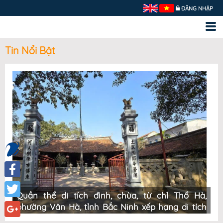
ĐĂNG NHẬP
Tin Nổi Bật
Facebook
úi
Quần thể di tích đình, chùa, từ chỉ Thổ Hà,
X
Twitter
phường Vân Hà, tỉnh Bắc Ninh xếp hạng di tích
đ
quốc gia đặc biệt