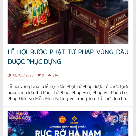
LỄ HỘI RƯỚC PHẬT TỨ PHÁP VÙNG DÂU
ĐƯỢC PHỤC DỰNG
08/05/2025
0
214
Lễ hội vùng Dâu là lễ hội rước Phật Tứ Pháp được tổ chức tại 5
ngôi chùa lớn thờ Phật Tứ Pháp: Pháp Vân, Pháp Vũ, Pháp Lôi,
Pháp Điện và Mẫu Man Nương với trung tâm tổ chức là chùa
Dâu, nên dân gian gọi là hội Dâu. Đây là một trong số các lễ
hội lớn của xứ Kinh Bắc xưa, được nhân dân háo hức mong đợ