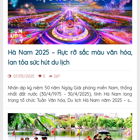
Hà Nam 2025 – Rực rỡ sắc màu văn hóa,
lan tỏa sức hút du lịch
07/05/2025
0
267
Nhân dịp kỷ niệm 50 năm Ngày Giải phóng miền Nam, thống
nhất đất nước (30/4/1975 – 30/4/2025), tỉnh Hà Nam long
trọng tổ chức Tuần Văn hóa, Du lịch Hà Nam năm 2025 – sự
kiện văn hóa – du lịch trọng điểm, nhằm quảng bá hình ảnh
“Hà Nam ".