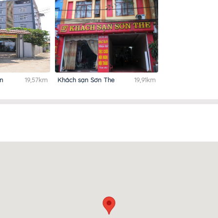
an
19,57km
Khách sạn Sơn The
19,91km