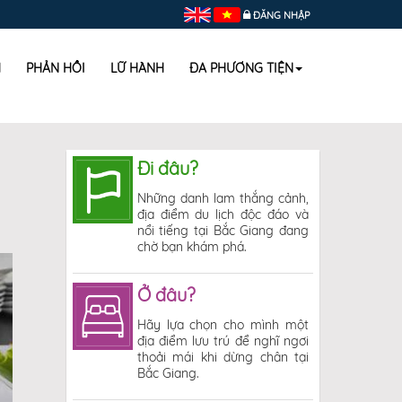
ĐĂNG NHẬP
H
PHẢN HỒI
LỮ HÀNH
ĐA PHƯƠNG TIỆN
Đi đâu?
Những danh lam thắng cảnh,
địa điểm du lịch độc đáo và
nổi tiếng tại Bắc Giang đang
chờ bạn khám phá.
Ở đâu?
Hãy lựa chọn cho mình một
địa điểm lưu trú để nghĩ ngơi
thoải mái khi dừng chân tại
Bắc Giang.