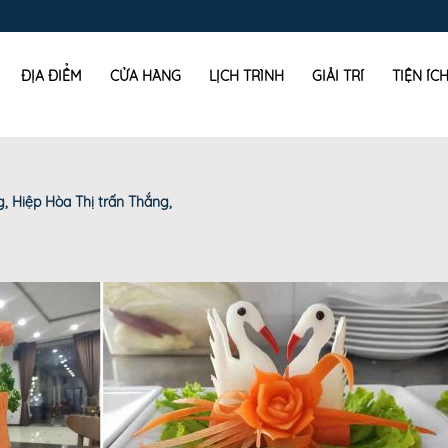
ĐỊA ĐIỂM
CỬA HÀNG
LỊCH TRÌNH
GIẢI TRÍ
TIỆN ÍC
, Hiệp Hòa Thị trấn Thắng,