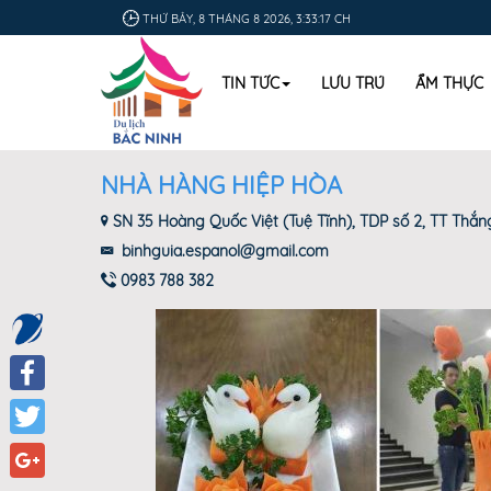
THỨ BẢY, 8 THÁNG 8 2026, 3:33:17 CH
TIN TỨC
LƯU TRÚ
ẨM THỰC
NHÀ HÀNG HIỆP HÒA
SN 35 Hoàng Quốc Việt (Tuệ Tĩnh), TDP số 2, TT Thắng
binhguia.espanol@gmail.com
0983 788 382
Facebook
Twitter