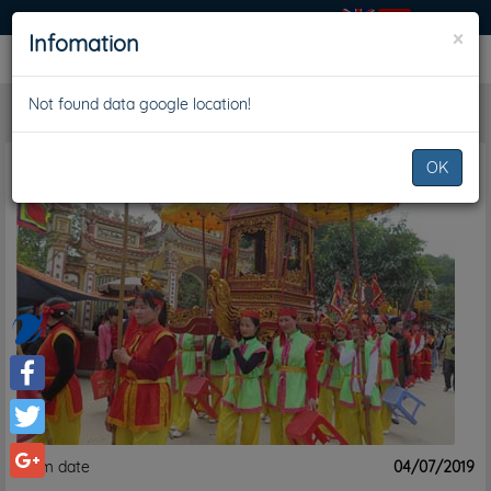
SIGN IN
×
Infomation
Not found data google location!
Plan
OK
Facebook
Twitter
From date
04/07/2019