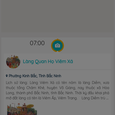
07:00
Làng Quan Họ Viêm Xá
Phường Kinh Bắc, Tỉnh Bắc Ninh
Lịch sử làng: Làng Viêm Xá có tên nôm là làng Diềm, xưa
thuộc tổng Châm Khê, huyện Võ Giàng, nay thuộc xã Hòa
Long, thành phố Bắc Ninh, tỉnh Bắc Ninh. Thời kỳ đầu khai phá
mở đất làng có tên là Viêm Ấp, Viêm Trang. Làng Diềm trù ...