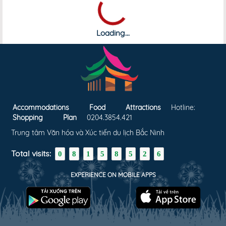
Accommodations
Food
Attractions
Hotline:
Shopping
Plan
0204.3854.421
Trung tâm Văn hóa và Xúc tiến du lịch Bắc Ninh
Total visits:
0
8
1
5
8
5
2
6
EXPERIENCE ON MOBILE APPS