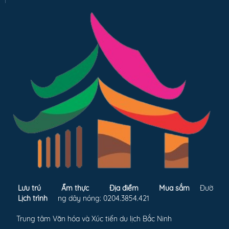
Lưu trú
Ẩm thực
Địa điểm
Mua sắm
Đườ
Lịch trình
ng dây nóng: 0204.3854.421
Trung tâm Văn hóa và Xúc tiến du lịch Bắc Ninh