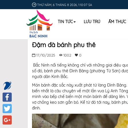
THỨ NĂM, 6 THÁNG 8 2026, 1:10:08 SA
TIN TỨC
LƯU TRÚ
ẨM THỰC
Đậm đà bánh phu thê
17/10/2025
1002
0
Bắc Ninh nổi tiếng không chỉ với những giai điệu q
số đó, bánh phu thê Đình Bảng (phường Từ Sơn) được 
người dân Kinh Bắc.
Món bánh đặc sắc này xuất phát từ làng Đình Bảng. C
biến nhất là câu chuyện về một lần vua Lý Anh Tông
mình vào bếp chế biến một món bánh để dâng lên. V
vợ chồng keo sơn gắn bó. Kể từ đó tới nay, bánh phu
Facebook
đình.
Twitter