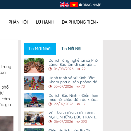
ĐĂNG NHẬP
H
PHẢN HỒI
LỮ HÀNH
ĐA PHƯƠNG TIỆN
Tin Mới Nhất
Tin Nổi Bật
Du lịch làng nghề tại xã Phù
Lãng: Bảo tồn di sản gắn
 Trong
với phát triển kinh tế bền
04/08/2026
22
của
vững
Hành trình về xứ Kinh Bắc:
Khám phá di sản phỗng đất
làng Hồ gắn với du lịch trải
30/07/2026
70
g phổ
nghiệm xanh
tự
Du lịch Bắc Ninh – Điểm hẹn
nh cảm
mùa hè, chào đón du khách
muôn phương
22/07/2026
117
úc gia
VỀ LÀNG ĐÔNG HỒ, LẮNG
NGHE NHỮNG BỨC TRANH
KỂ CHUYỆN
06/07/2026
390
Điểm du lịch thác Ba Tia