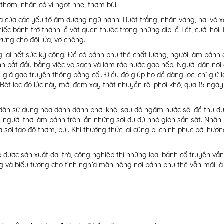
thơm, nhân có vị ngọt nhẹ, thơm bùi.
òa của các yếu tố âm dương ngũ hành: Ruột trắng, nhân vàng, hai vỏ 
iếc bánh trở thành lễ vật quen thuộc trong những dịp lễ Tết, cưới hỏi.
ưng cho đôi lứa, vợ chồng.
lại hết sức kỳ công. Để có bánh phu thê chất lượng, người làm bánh
nh bắt đầu bằng việc vo sạch và làm ráo nước gạo nếp. Người dân nơi
giã gạo truyền thống bằng cối. Điều đó giúp họ dễ dàng lọc, chỉ giữ l
 Bột lọc đó lúc này mới đem xay thật nhuyễn rồi phơi khô, qua 15 ngà
dân sử dụng hoa dành dành phơi khô, sau đó ngâm nước sôi để thu đ
gười thợ làm bánh trộn lẫn những sợi đu đủ nhỏ giòn sần sật. Nhân
sợi tạo độ thơm, bùi. Khi thưởng thức, ai cũng bị chinh phục bởi hương
được sản xuất đại trà, công nghiệp thì những loại bánh cổ truyền vẫ
 và biểu tượng cho tình nghĩa mặn nồng nơi bánh phu thê vẫn mãi là g