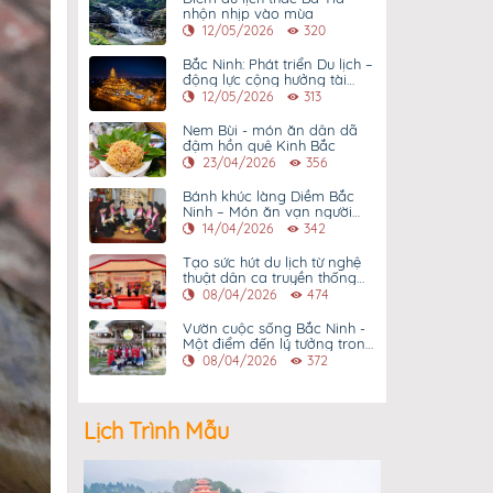
nhộn nhịp vào mùa
12/05/2026
320
Bắc Ninh: Phát triển Du lịch –
động lực cộng hưởng tài
nguyên du lịch
12/05/2026
313
Nem Bùi - món ăn dân dã
đậm hồn quê Kinh Bắc
23/04/2026
356
Bánh khúc làng Diềm Bắc
Ninh – Món ăn vạn người
mê
14/04/2026
342
Tạo sức hút du lịch từ nghệ
thuật dân ca truyền thống
đặc sắc
08/04/2026
474
Vườn cuộc sống Bắc Ninh -
Một điểm đến lý tưởng trong
hành trình khám phá di sản
08/04/2026
372
Lịch Trình Mẫu