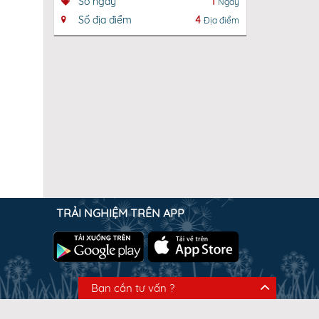
Số ngày
1
Ngày
Số ngày
Số địa điểm
4
Địa điểm
Số địa đ
TRẢI NGHIỆM TRÊN APP
Bạn cần tư vấn ?