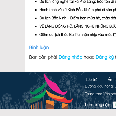
Du lịch làng nghề tại xã Phù Lãng: Bảo tồn di 
Hành trình về xứ Kinh Bắc: Khám phá di sản p
Du lịch Bắc Ninh – Điểm hẹn mùa hè, chào đ
VỀ LÀNG ĐÔNG HỒ, LẮNG NGHE NHỮNG BỨ
Điểm du lịch thác Ba Tia nhộn nhịp vào mùa
Bình luận
Bạn cần phải
Đăng nhập
hoặc
Đăng ký
t
Lưu trú
Ẩm t
Đường dây nóng: 
Trung tâm Văn hóa 
Lượt truy cập: