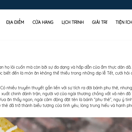
ĐỊA ĐIỂM
CỬA HÀNG
LỊCH TRÌNH
GIẢI TRÍ
TIỆN ÍC
uan họ lôi cuốn mà còn bởi sự đa dạng và hấp dẫn của ẩm thực dân dã.
biết đến là món ăn không thể thiếu trong những dịp lễ Tết, cưới hỏi 
ó nhiều truyền thuyết gắn liền với sự tích ra đời bánh phu thê, nhưn
 xuất chinh đánh trận, người vợ của ngài thương chồng vất vả nên đã 
ua ăn thấy ngon, ngài cảm động đặt tên là bánh “phu thê”, ngụ ý tì
 thê đã trở thành biểu tượng của tình yêu, lòng trung hiếu và hạnh ph