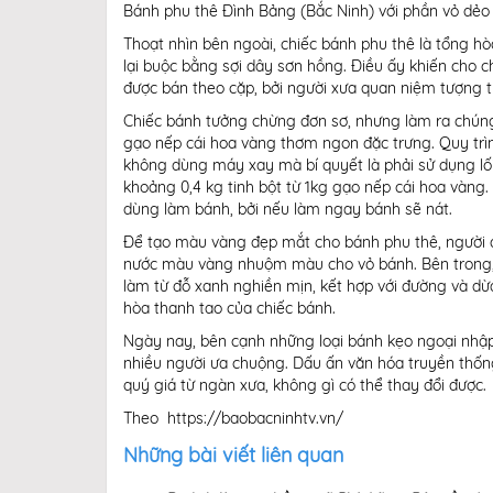
Bánh phu thê Đình Bảng (Bắc Ninh) với phần vỏ dẻo 
Thoạt nhìn bên ngoài, chiếc bánh phu thê là tổng h
lại buộc bằng sợi dây sơn hồng. Điều ấy khiến cho ch
được bán theo cặp, bởi người xưa quan niệm tượng tr
Chiếc bánh tưởng chừng đơn sơ, nhưng làm ra chúng 
gạo nếp cái hoa vàng thơm ngon đặc trưng. Quy trì
không dùng máy xay mà bí quyết là phải sử dụng lối 
khoảng 0,4 kg tinh bột từ 1kg gạo nếp cái hoa vàng.
dùng làm bánh, bởi nếu làm ngay bánh sẽ nát.
Để tạo màu vàng đẹp mắt cho bánh phu thê, người 
nước màu vàng nhuộm màu cho vỏ bánh. Bên trong, n
làm từ đỗ xanh nghiền mịn, kết hợp với đường và dừa 
hòa thanh tao của chiếc bánh.
Ngày nay, bên cạnh những loại bánh kẹo ngoại nhập 
nhiều người ưa chuộng. Dấu ấn văn hóa truyền thống
quý giá từ ngàn xưa, không gì có thể thay đổi được.
Theo https://baobacninhtv.vn/
Những bài viết liên quan