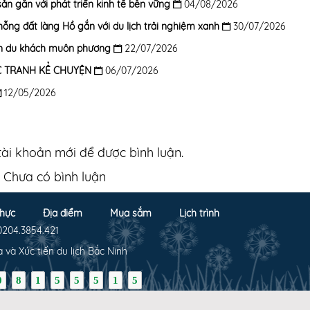
sản gắn với phát triển kinh tế bền vững
04/08/2026
hỗng đất làng Hồ gắn với du lịch trải nghiệm xanh
30/07/2026
ón du khách muôn phương
22/07/2026
C TRANH KỂ CHUYỆN
06/07/2026
12/05/2026
ài khoản mới để được bình luận.
Chưa có bình luận
hực
Địa điểm
Mua sắm
Lịch trình
0204.3854.421
và Xúc tiến du lịch Bắc Ninh
0
8
1
5
5
5
1
5