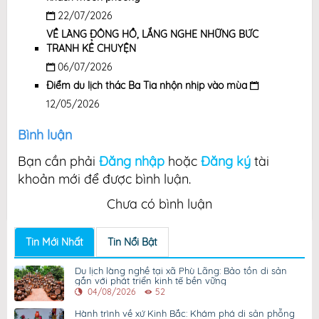
22/07/2026
VỀ LÀNG ĐÔNG HỒ, LẮNG NGHE NHỮNG BỨC
TRANH KỂ CHUYỆN
06/07/2026
Điểm du lịch thác Ba Tia nhộn nhịp vào mùa
12/05/2026
Bình luận
Bạn cần phải
Đăng nhập
hoặc
Đăng ký
tài
khoản mới để được bình luận.
Chưa có bình luận
Tin Mới Nhất
Tin Nổi Bật
Du lịch làng nghề tại xã Phù Lãng: Bảo tồn di sản
gắn với phát triển kinh tế bền vững
04/08/2026
52
Hành trình về xứ Kinh Bắc: Khám phá di sản phỗng