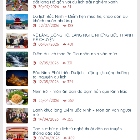
đất làng Hồ gắn với du lịch trải nghiệm xanh
30/07/2026
81
Du lịch Bắc Ninh – Điểm hẹn mùa hè, chào đón du
khách muôn phương
22/07/2026
128
VỀ LÀNG ĐÔNG HỒ, LẮNG NGHE NHỮNG BỨC TRANH
KỂ CHUYỆN
06/07/2026
401
Điểm du lịch thác Ba Tia nhộn nhịp vào mùa
12/05/2026
331
Bắc Ninh: Phát triển Du lịch – động lực cộng hưởng
tài nguyên du lịch
12/05/2026
324
Nem Bùi - món ăn dân dã đậm hồn quê Kinh Bắc
23/04/2026
369
Bánh khúc làng Diềm Bắc Ninh – Món ăn vạn người
mê
14/04/2026
355
Tạo sức hút du lịch từ nghệ thuật dân ca truyền
thống đặc sắc
08/04/2026
489