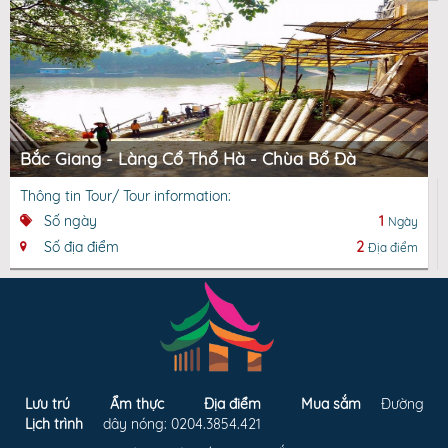
Bắc Giang - Làng Cổ Thổ Hà - Chùa Bổ Đà
Thông tin Tour/ Tour information:
Số ngày
1
Ngày
Số địa điểm
2
Địa điểm
Lưu trú
Ẩm thực
Địa điểm
Mua sắm
Đường
Lịch trình
dây nóng: 0204.3854.421