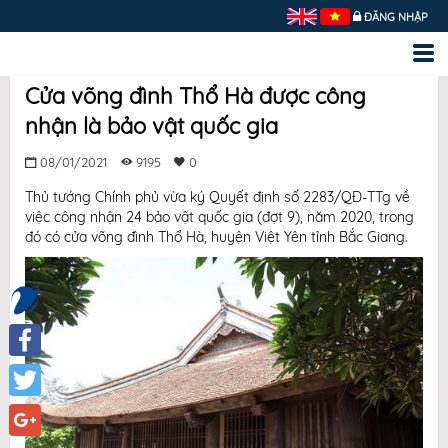
ĐĂNG NHẬP
Cửa võng đình Thổ Hà được công
nhận là bảo vật quốc gia
08/01/2021
9195
0
Thủ tướng Chính phủ vừa ký Quyết định số 2283/QĐ-TTg về
việc công nhận 24 bảo vật quốc gia (đợt 9), năm 2020, trong
đó có cửa võng đình Thổ Hà, huyện Việt Yên tỉnh Bắc Giang.
Facebook
Twitter