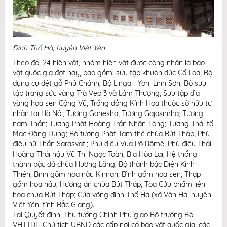
Google+
Đình Thổ Hà, huyện Việt Yên
Theo đó, 24 hiện vật, nhóm hiện vật được công nhận là bảo
vật quốc gia đợt này, bao gồm: sưu tập khuôn đúc Cổ Loa; Bộ
dụng cụ dệt gỗ Phú Chánh; Bộ Linga - Yoni Linh Sơn; Bộ sưu
tập trang sức vàng Trà Veo 3 và Lâm Thượng; Sưu tập đĩa
vàng hoa sen Cộng Vũ; Trống đồng Kính Hoa thuộc sở hữu tư
nhân tại Hà Nội; Tượng Ganesha; Tượng Gajasimha; Tượng
nam Thần; Tượng Phật Hoàng Trần Nhân Tông; Tượng Thái tổ
Mạc Đăng Dung; Bộ tượng Phật Tam thế chùa Bút Tháp; Phù
điêu nữ Thần Sarasvati; Phù điêu Vua Pô Rômê; Phù điêu Thái
Hoàng Thái hậu Vũ Thị Ngọc Toàn; Bia Hòa Lai; Hệ thống
thành bậc đá chùa Hương Lãng; Bộ thành bậc Điện Kính
Thiên; Bình gốm hoa nâu Kinnari; Bình gốm hoa sen; Thạp
gốm hoa nâu; Hương án chùa Bút Tháp; Tòa Cửu phẩm liên
hoa chùa Bút Tháp; Cửa võng đình Thổ Hà (xã Vân Hà, huyện
Việt Yên, tỉnh Bắc Giang).
Tại Quyết định, Thủ tướng Chính Phủ giao Bộ trưởng Bộ
VHTTDL, Chủ tịch UBND các cấp nơi có bảo vật quốc gia, các