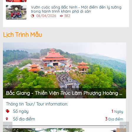
Vườn cuộc sống Bắc Ninh - Một điểm đến lý tưởng
trong hành trình khám phá di sản
08/04/2026
382
Lịch Trình Mẫu
Bắc Giang - Thiền Viện Trúc Lâm Phượng Hoàng - Chùa Vĩnh Nghiêm - Suối Mỡ - Suối Mỡ
Thông tin Tour/ Tour information:
Số ngày
1
Ngày
Số địa điểm
3
Địa điểm