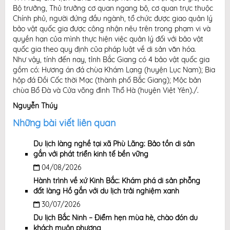
Bộ trưởng, Thủ trưởng cơ quan ngang bộ, cơ quan trực thuộc
Chính phủ, người đứng đầu ngành, tổ chức được giao quản lý
bảo vật quốc gia được công nhận nêu trên trong phạm vi và
quyền hạn của mình thực hiện việc quản lý đối với bảo vật
quốc gia theo quy định của pháp luật về di sản văn hóa.
Như vậy, tính đến nay, tỉnh Bắc Giang có 4 bảo vật quốc gia
gồm có: Hương án đá chùa Khám Lạng (huyện Lục Nam); Bia
hộp đá Đồi Cốc thời Mạc (thành phố Bắc Giang); Mộc bản
chùa Bổ Đà và Cửa võng đình Thổ Hà (huyện Việt Yên)./.
Nguyễn Thúy
Những bài viết liên quan
Du lịch làng nghề tại xã Phù Lãng: Bảo tồn di sản
gắn với phát triển kinh tế bền vững
04/08/2026
Hành trình về xứ Kinh Bắc: Khám phá di sản phỗng
đất làng Hồ gắn với du lịch trải nghiệm xanh
30/07/2026
Du lịch Bắc Ninh – Điểm hẹn mùa hè, chào đón du
khách muôn phương