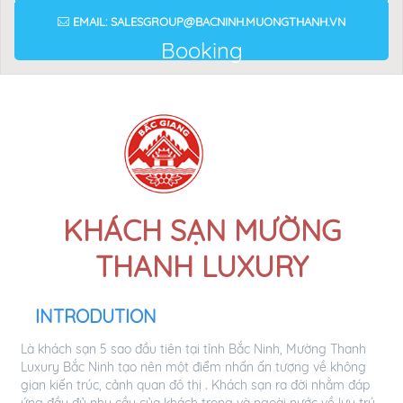
ADDRESS: SO 395 NGO GIA TU TỈNH BẮC NINH
PHONE: 0961 687 893
EMAIL: SALESGROUP@BACNINH.MUONGTHANH.VN
Booking