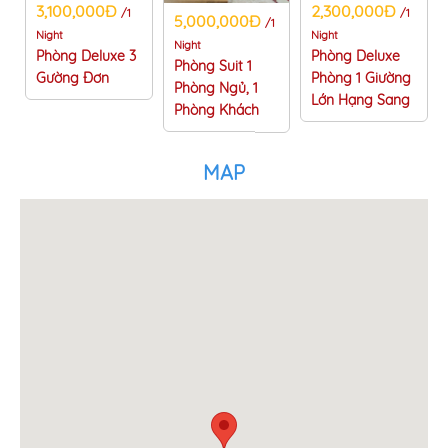
DISCOVERY ROOM
Book a room to enjoy and relax with friends and family
3,100,000Đ
2,300,000Đ
/1
/1
5,000,000Đ
/1
Night
Night
Night
Phòng Deluxe 3
Phòng Deluxe
Phòng Suit 1
Gường Đơn
Phòng 1 Giường
Phòng Ngủ, 1
Lớn Hạng Sang
Phòng Khách
MAP