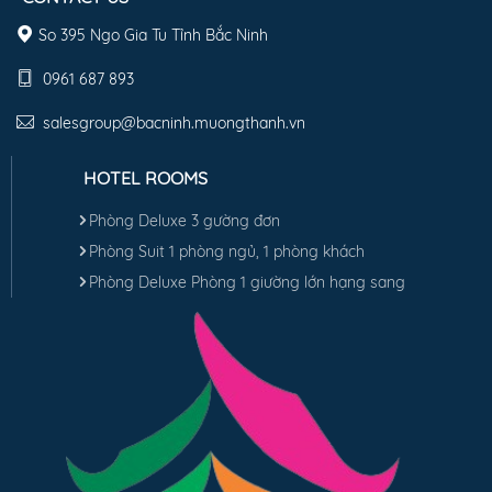
First
Prev
1
2
Next
Last
CONTACT US
So 395 Ngo Gia Tu Tỉnh Bắc Ninh
0961 687 893
salesgroup@bacninh.muongthanh.vn
HOTEL ROOMS
Phòng Deluxe 3 gường đơn
Phòng Suit 1 phòng ngủ, 1 phòng khách