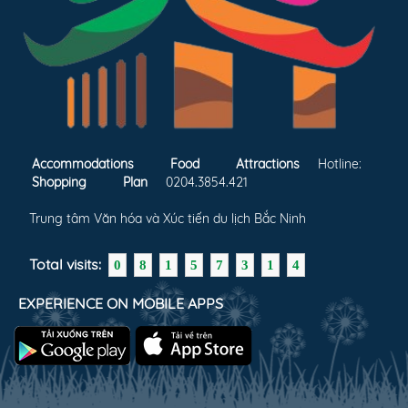
Phòng Deluxe Phòng 1 giường lớn hạng sang
Accommodations
Food
Attractions
Hotline:
Shopping
Plan
0204.3854.421
Trung tâm Văn hóa và Xúc tiến du lịch Bắc Ninh