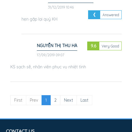
NGUYỄN THỊ THU HÀ
6.7
Good
31/12/2019 10:38
KH phục vụ tốt, sẽ quay ại
SỞ VĂN HÓA BẮC NINH
31/12/2019 10:46
Answered
hẹn gặp lại quý KH
NGUYỄN THỊ THU HÀ
9.6
Very Good
17/09/2019 09:07
KS sạch sẽ, nhân viên phục vụ nhiệt tình