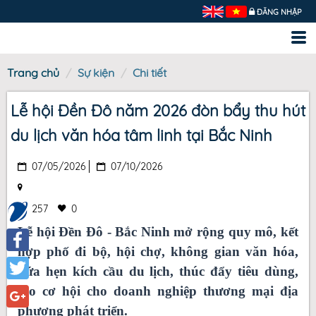
ĐĂNG NHẬP
Trang chủ
Sự kiện
Chi tiết
Lễ hội Đền Đô năm 2026 đòn bẩy thu hút
du lịch văn hóa tâm linh tại Bắc Ninh
07/05/2026
07/10/2026
257
0
Lễ hội Đền Đô - Bắc Ninh mở rộng quy mô, kết
hợp phố đi bộ, hội chợ, không gian văn hóa,
Facebook
hứa hẹn kích cầu du lịch, thúc đẩy tiêu dùng,
tạo cơ hội cho doanh nghiệp thương mại địa
Twitter
phương phát triển.