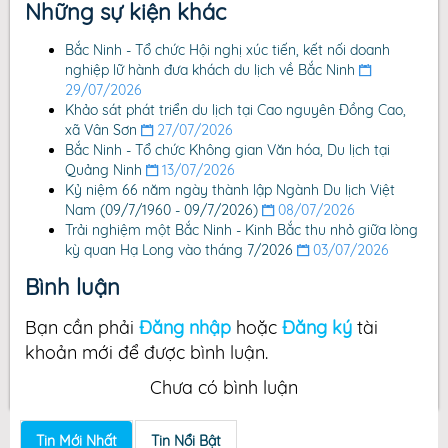
Những sự kiện khác
Bắc Ninh - Tổ chức Hội nghị xúc tiến, kết nối doanh
nghiệp lữ hành đưa khách du lịch về Bắc Ninh
29/07/2026
Khảo sát phát triển du lịch tại Cao nguyên Đồng Cao,
xã Vân Sơn
27/07/2026
Bắc Ninh - Tổ chức Không gian Văn hóa, Du lịch tại
Quảng Ninh
13/07/2026
Kỷ niệm 66 năm ngày thành lập Ngành Du lịch Việt
Nam (09/7/1960 - 09/7/2026)
08/07/2026
Trải nghiệm một Bắc Ninh - Kinh Bắc thu nhỏ giữa lòng
kỳ quan Hạ Long vào tháng 7/2026
03/07/2026
Bình luận
Bạn cần phải
Đăng nhập
hoặc
Đăng ký
tài
khoản mới để được bình luận.
Chưa có bình luận
Tin Mới Nhất
Tin Nổi Bật