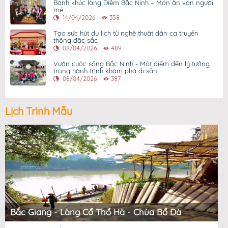
Bánh khúc làng Diềm Bắc Ninh – Món ăn vạn người
mê
14/04/2026
358
Tạo sức hút du lịch từ nghệ thuật dân ca truyền
thống đặc sắc
08/04/2026
489
Vườn cuộc sống Bắc Ninh - Một điểm đến lý tưởng
trong hành trình khám phá di sản
08/04/2026
387
Lịch Trình Mẫu
Bắc Giang - Làng Cổ Thổ Hà - Chùa Bổ Đà