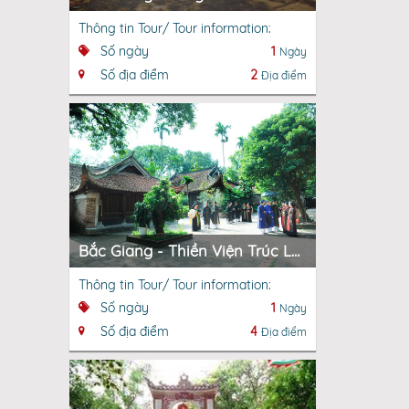
Thông tin Tour/ Tour information:
Số ngày
1
Ngày
Số địa điểm
2
Địa điểm
Bắc Giang - Thiền Viện Trúc Lâm Phượng Hoàng – Chùa Vĩnh Nghiêm – KDL Tâm Linh Sinh Thái Tây Yên Tử
Thông tin Tour/ Tour information:
Số ngày
1
Ngày
Số địa điểm
4
Địa điểm