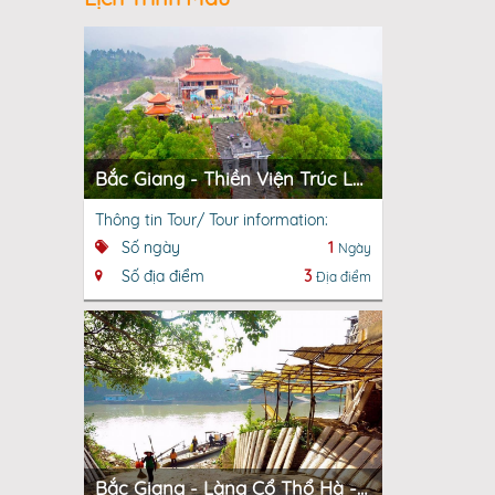
Bắc Giang - Thiền Viện Trúc Lâm Phượng Hoàng - Chùa Vĩnh Nghiêm - Suối Mỡ - Suối Mỡ
Thông tin Tour/ Tour information:
Số ngày
1
Ngày
Số địa điểm
3
Địa điểm
Bắc Giang - Làng Cổ Thổ Hà - Chùa Bổ Đà