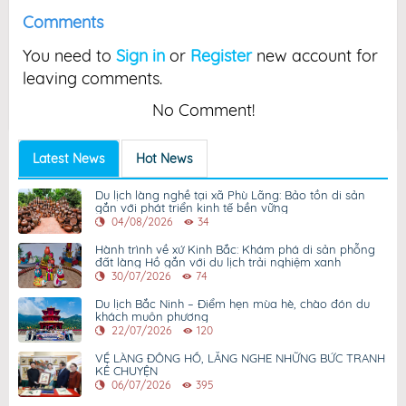
Comments
You need to
Sign in
or
Register
new account for
leaving comments.
No Comment!
Latest News
Hot News
Du lịch làng nghề tại xã Phù Lãng: Bảo tồn di sản
gắn với phát triển kinh tế bền vững
04/08/2026
34
Hành trình về xứ Kinh Bắc: Khám phá di sản phỗng
đất làng Hồ gắn với du lịch trải nghiệm xanh
30/07/2026
74
Du lịch Bắc Ninh – Điểm hẹn mùa hè, chào đón du
khách muôn phương
22/07/2026
120
VỀ LÀNG ĐÔNG HỒ, LẮNG NGHE NHỮNG BỨC TRANH
KỂ CHUYỆN
06/07/2026
395