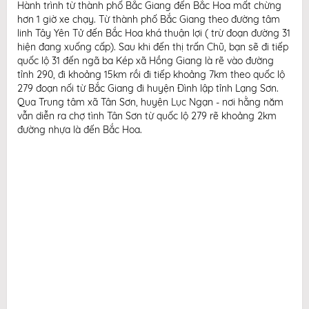
Hành trình từ thành phố Bắc Giang đến Bắc Hoa mất chừng
hơn 1 giờ xe chạy. Từ thành phố Bắc Giang theo đường tâm
linh Tây Yên Tử đến Bắc Hoa khá thuận lợi ( trừ đoạn đường 31
hiện đang xuống cấp). Sau khi đến thị trấn Chũ, bạn sẽ đi tiếp
quốc lộ 31 đến ngã ba Kép xã Hồng Giang là rẽ vào đường
tỉnh 290, đi khoảng 15km rồi đi tiếp khoảng 7km theo quốc lộ
279 đoạn nối từ Bắc Giang đi huyện Đình lập tỉnh Lạng Sơn.
Qua Trung tâm xã Tân Sơn, huyện Lục Ngạn - nơi hằng năm
vẫn diễn ra chợ tình Tân Sơn từ quốc lộ 279 rẽ khoảng 2km
đường nhựa là đến Bắc Hoa.