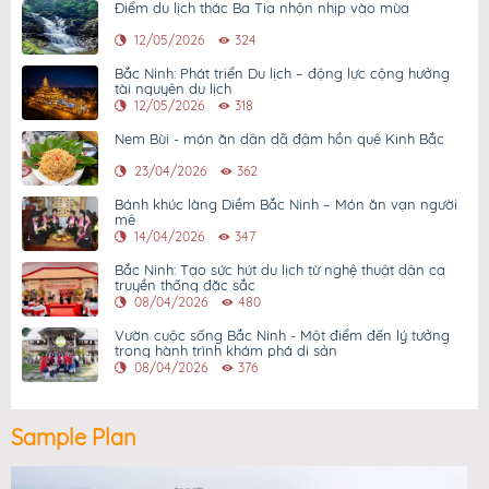
Điểm du lịch thác Ba Tia nhộn nhịp vào mùa
12/05/2026
324
Bắc Ninh: Phát triển Du lịch – động lực cộng hưởng
tài nguyên du lịch
12/05/2026
318
Nem Bùi - món ăn dân dã đậm hồn quê Kinh Bắc
23/04/2026
362
Bánh khúc làng Diềm Bắc Ninh – Món ăn vạn người
mê
14/04/2026
347
Bắc Ninh: Tạo sức hút du lịch từ nghệ thuật dân ca
truyền thống đặc sắc
08/04/2026
480
Vườn cuộc sống Bắc Ninh - Một điểm đến lý tưởng
trong hành trình khám phá di sản
08/04/2026
376
Sample Plan