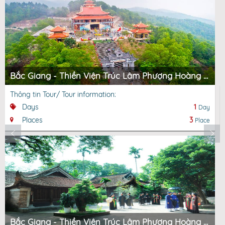
Bắc Giang - Thiền Viện Trúc Lâm Phượng Hoàng - Chùa Vĩnh Nghiêm - Suối Mỡ - Suối Mỡ
Thông tin Tour/ Tour information:
Days
1
Day
Places
3
Place
Bắc Giang - Thiền Viện Trúc Lâm Phượng Hoàng – Chùa Vĩnh Nghiêm – KDL Tâm Linh Sinh Thái Tây Yên Tử