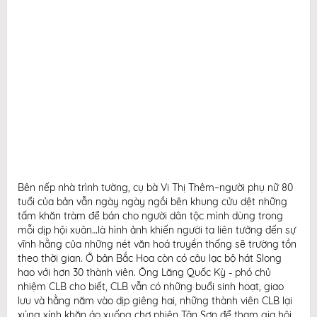
Bên nếp nhà trình tường, cụ bà Vi Thị Thêm–người phụ nữ 80
tuổi của bản vẫn ngày ngày ngồi bên khung cửu dệt những
tấm khăn tràm để bán cho người dân tộc mình dùng trong
mỗi dịp hội xuân…là hình ảnh khiến người ta liên tưởng đến sự
vĩnh hằng của những nét văn hoá truyền thống sẽ trường tồn
theo thời gian. Ở bản Bắc Hoa còn có câu lạc bộ hát Slong
hao với hơn 30 thành viên. Ông Lăng Quốc Kỳ - phó chủ
nhiệm CLB cho biết, CLB vẫn có những buổi sinh hoạt, giao
lưu và hằng năm vào dịp giêng hai, những thành viên CLB lại
xúng xính khăn áo xuống chợ phiên Tân Sơn để tham gia hội