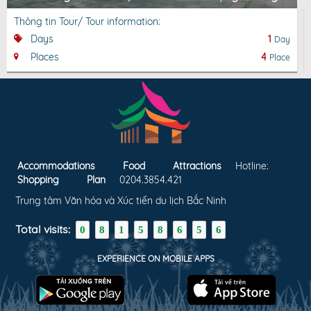
Thông tin Tour/ Tour information:
Days
1
Day
Places
4
Place
Accommodations
Food
Attractions
Hotline:
Shopping
Plan
0204.3854.421
Trung tâm Văn hóa và Xúc tiến du lịch Bắc Ninh
Total visits:
0
8
1
5
8
6
5
6
EXPERIENCE ON MOBILE APPS