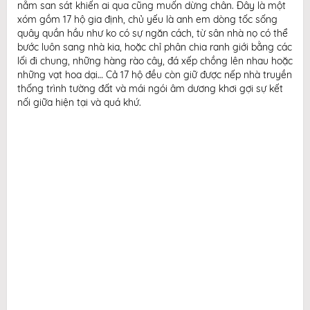
nằm san sát khiến ai qua cũng muốn dừng chân. Đây là một
xóm gồm 17 hộ gia định, chủ yếu là anh em dòng tốc sống
quây quần hầu như ko có sự ngăn cách, từ sân nhà nọ có thể
bước luôn sang nhà kia, hoặc chỉ phân chia ranh giới bằng các
lối đi chung, những hàng rào cây, đá xếp chồng lên nhau hoặc
những vạt hoa dại… Cả 17 hộ đều còn giữ được nếp nhà truyền
thống trình tường đất và mái ngói âm dương khơi gợi sự kết
nối giữa hiện tại và quá khứ.