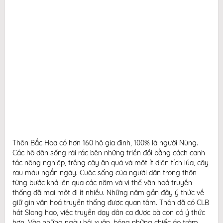
Thôn Bắc Hoa có hơn 160 hộ gia đình, 100% là người Nùng.
Các hộ dân sống rải rác bên những triền đồi bằng cách canh
tác nông nghiệp, trồng cây ăn quả và một ít diện tích lúa, cây
rau màu ngắn ngày. Cuộc sống của người dân trong thôn
từng bước khá lên qua các năm và vì thế văn hoá truyền
thống đã mai một đi ít nhiều. Những năm gần đây ý thức về
giữ gìn văn hoá truyền thống được quan tâm. Thôn đã có CLB
hát Slong hao, việc truyền dạy dân ca được bà con có ý thức
hơn. Vào những ngày hội xuân, bóng những chiếc áo tràm,