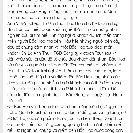
khăn tràm xuống chợ tạo nên những nét độc đáo của chợ
phiên vùng cao. Hay những ngôi nhà mái ngói âm dương
cũng được bà con trong thôn gìn giữ.
Anh Vi Văn Chèo - trưởng thôn Bắc Hoa cho biết: Gần đây,
Bắc Hoa có nhiều đoàn khách ghé thăm, họ là những nhà
nghiên cứu đi tìm hiểu, những người khách du lịch mến cảnh,
mến người Bắc Hoa mà đến…Hầu hết những người đến đây
đều có chung cảm nhận về một Bắc Hoa tươi đẹp, mến
khách. Chị Lê Anh Thư – PGĐ Công ty Vietsen Tour sau khi
đến khảo sát tại đây đã tổ chức đưa khách đến thăm Bắc Hoa
và các vườn quả ở Lục Ngạn. Chị Thư cho biết: du khách khá
thích thú với tour trải nghiệm thăm quan các vườn quả, làng
nghề sản xuất Mỳ chũ và điểm đến Bắc Hoa. Tuy nhiên các
dịch vụ tại đây chưa nhiều do đó khách chỉ có thể đến trong
ngày mà chưa có các dịch vụ để khách nghỉ qua đếm. Đây
cũng là điều mà ngành du lịch Bắc Giang và huyện Lục Ngạn
trăn trở.
Để Bắc Hoa và những điểm đến tiềm năng của Lục Ngạn thu
hút được du kháchrất cần có sự đầu tư đồng bộ về hạ tầng, cơ
sở lưu trú, các sản phẩm dịch vụ du lịch kèm theo. Đồng thời
cần một chiến lược tăng cường quảng bá hình ảnh, điểm đến
để Lục Ngạn nói chung và điểm đến Bắc Hoa được đông đảo