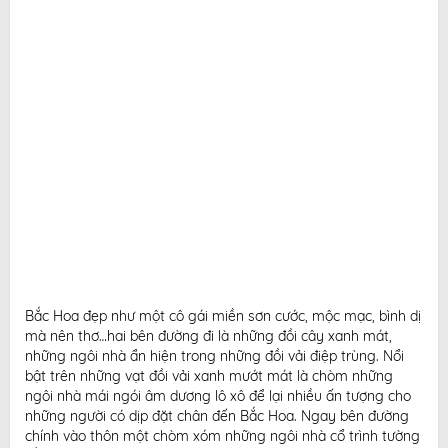
Bắc Hoa đẹp như một cô gái miền sơn cước, mộc mạc, bình dị
mà nên thơ…hai bên đường đi là những đồi cây xanh mát,
những ngôi nhà ẩn hiện trong những đồi vải điệp trùng. Nổi
bật trên những vạt đồi vải xanh mướt mát là chòm những
ngôi nhà mái ngói âm dương lô xô để lại nhiều ấn tượng cho
những người có dịp đặt chân đến Bắc Hoa. Ngay bên đường
chính vào thôn một chòm xóm những ngôi nhà cổ trình tường